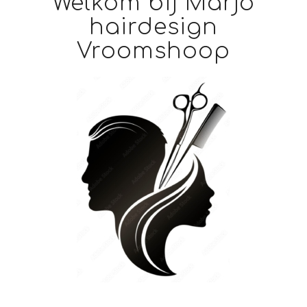
Welkom bij Marjo
hairdesign
Vroomshoop